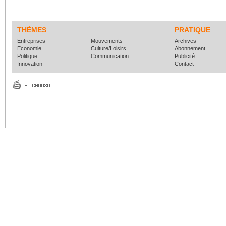
THÈMES
PRATIQUE
Entreprises
Mouvements
Archives
Economie
Culture/Loisirs
Abonnement
Politique
Communication
Publicité
Innovation
Contact