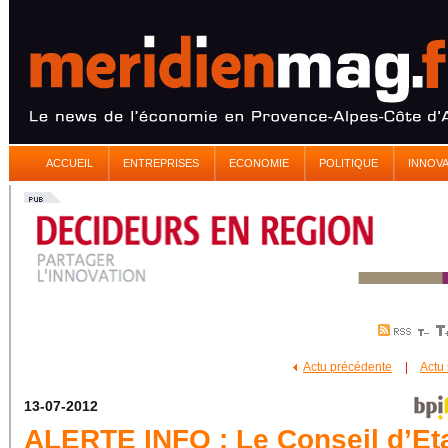
ACCUEIL
ENTREPRISES
ECONOMIE
POLITIQUE
INNOV
Actu précédente
|
Actu
13-07-2012
ALERTE INFO : Le Conseil d’Et