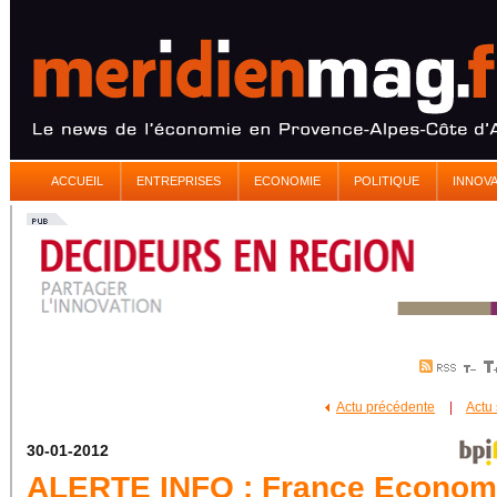
ACCUEIL
ENTREPRISES
ECONOMIE
POLITIQUE
INNOV
Actu précédente
|
Actu
30-01-2012
ALERTE INFO : France Econom