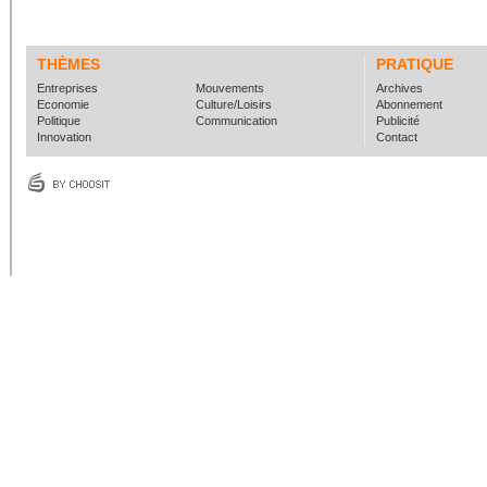
THÈMES
PRATIQUE
Entreprises
Mouvements
Archives
Economie
Culture/Loisirs
Abonnement
Politique
Communication
Publicité
Innovation
Contact