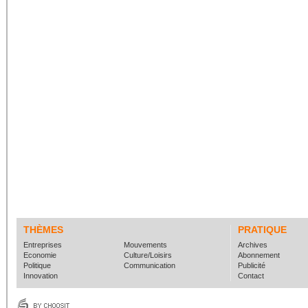
THÈMES
PRATIQUE
Entreprises
Mouvements
Archives
Economie
Culture/Loisirs
Abonnement
Politique
Communication
Publicité
Innovation
Contact