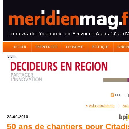
ACCUEIL
ENTREPRISES
ECONOMIE
POLITIQUE
INNOV
Actu précédente
|
Act
28-06-2010
50 ans de chantiers pour Citadi