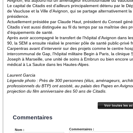
Avignon, est aujourd'hui un aménageur incontournable du Vauclus
Le capital de Citadis est d'ailleurs principalement détenu par le D
de Vaucluse et la Ville d'Avignon, qui se partage alternativement la
présidence.
Actuellement présidée par Claude Haut, président du Conseil génér
Citadis s'est aussi distinguée au fil du temps par sa maîtrise des pr
d'équipements de santé.
Après avoir accompagné le transfert de l’hôpital d’Avignon dans l
90, la SEM a ensuite réalisé le premier pôle de santé public-privé f
Carpentras avant d'intervenir sur des projets comme le centre hospi
intercommunal de Gap, l'hôpital militaire Begin à Paris, la clinique S
Joseph à Marseille, une unité de soins à Embrun ou bien encore u
médical à La Saulce dans les Hautes-Alpes.
Laurent Garcia
Légende photo : Près de 300 personnes (élus, aménageurs, archit
professionnels du BTP) ont assisté, au palais des Papes en Avignon
projection du film anniversaire des 50 ans de Citadis.
Commentaires
Commentaires :
Nom :