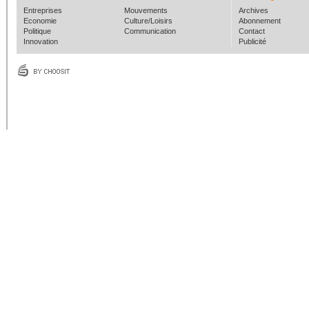
Entreprises
Mouvements
Archives
Economie
Culture/Loisirs
Abonnement
Politique
Communication
Contact
Innovation
Publicité